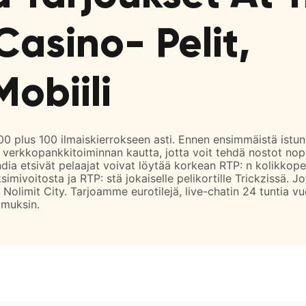
asino- Pelit,
obiili
0 plus 100 ilmaiskierrokseen asti. Ennen ensimmäistä istunt
en verkkopankkitoiminnan kautta, jotta voit tehdä nostot nop
ndia etsivät pelaajat voivat löytää korkean RTP: n kolikkopel
simivoitosta ja RTP: stä jokaiselle pelikortille Trickzissä.
a Nolimit City. Tarjoamme eurotilejä, live-chatin 24 tuntia 
imuksin.