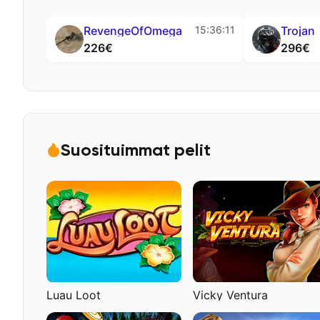
Yhteensopivuus
Revenge
Harley
15:36:17
Vip-ohjelma
226€
381€
Mitä sinun on tehtävä päästäksesi Vip-tasolle
Kuinka Osallistua
Maksu ja tili Turvallisuus
Kuinka pidämme maksut turvassa
Suosituimmat pelit
Vastuullinen pelaaminen: Rajat, Riskienhallinta, J
Asiakkaiden tulee olla 18-vuotiaita tai vanhempia
Vinkkejä kolikkopeleihin ja pöytiin
Säästöt Bonuksista Ja Pankkikääröistä
Rtp Tarkista
Yhdistä volatiliteetti
Luau Loot
Vicky Ventura
Huomautuksia