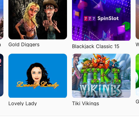
a
Gold Diggers
W
Blackjack Classic 15
G
Lovely Lady
Tiki Vikings