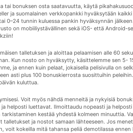
sia tai bonuksen osta saatavuutta, käytä pikahakusuo
teller ja suomalainen verkkopankki hyväksytään kaikki
 tai 0–24 tunnin kuluessa pankin hyväksynnän jälkeen. 
vusto on mobiiliystävällinen sekä iOS- että Android-se
kziin!
äisen talletuksen ja aloittaa pelaamisen alle 60 sekunni
linnan. Kun nosto on hyväksytty, käsittelemme sen 5- 1
me, ja ennen kuin pelaat, jokaisella pelisivulla on se
een asti plus 100 bonuskierrosta suosittuihin peleihin.
päivän kuluttua.
distymisesi. Voit myös nähdä menneitä ja nykyisiä bonuk
 helposti luettavat. Ilmoittaudu nopeasti ja helpost
ian tarkistaminen kestää yhdestä kolmeen minuuttia. Va
talletukset ja nostot samaan lähteeseen. Jos menet pel
, voit kokeilla mitä tahansa peliä demotilassa ennen ku