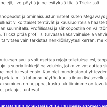
elejä, live-pöytiä ja peliesityksiä täällä Trickzissä.
rosnopeudet ja ominaisuustunnisteet kuten Megaways 
lkeät viikoittaiset tehtävät ja kausiluonteisia haaste
n suunnitella. Profiilissasi ja sähköpostilla on välittö
. Trickz pitää profiilisi turvassa kaksivaiheisella vahvis
vitsee vain tarkistaa henkilöllisyytesi kerran, me kulj
ksen avulla voit asettaa rajoja talletuksellesi, tappiol
uja ja suoria linkkejä palveluihin, jotka voivat auttaa 
helimet tulevat ensin. Kun olet muodostanut yhteyden 
oi pelata millä tahansa näytön koolla ilman lisäsovellu
 Maksaminen on helppoa, koska tukitiimimme on tavoite
et pelaajat tuntevat.
Lunasta 100% bonuksesi €200 + 100 ilmaiskierrokseen ast