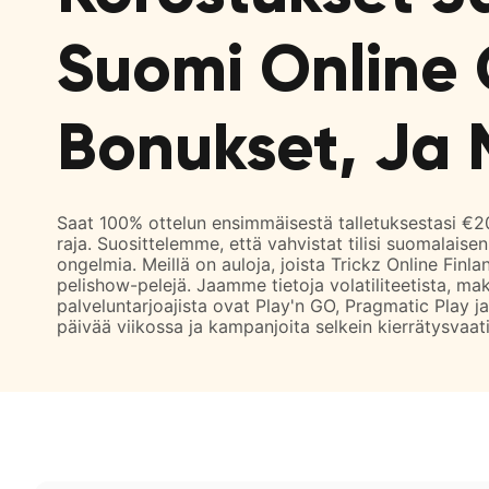
Suomi Online C
Bonukset, Ja M
Saat 100% ottelun ensimmäisestä talletuksestasi €20
raja. Suosittelemme, että vahvistat tilisi suomalais
ongelmia. Meillä on auloja, joista Trickz Online Finla
pelishow-pelejä. Jaamme tietoja volatiliteetista, mak
palveluntarjoajista ovat Play'n GO, Pragmatic Play j
päivää viikossa ja kampanjoita selkein kierrätysvaat